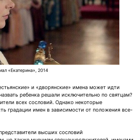
иал «Екатерина», 2014
рестьянские» и «дворянские» имена может идти
 назвать ребенка решали исключительно по святцам?
вители всех сословий. Однако некоторые
ть градации имен в зависимости от положения все-
е представители высших сословий
ом, но также мнением священнослужителей, именами