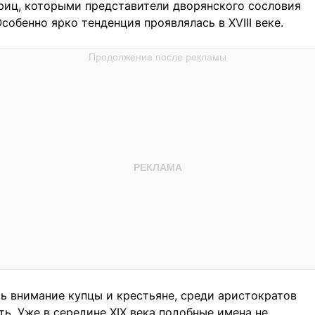
иц, которыми представители дворянского сословия
собенно ярко тенденция проявлялась в XVIII веке.
ть внимание купцы и крестьяне, среди аристократов
ь. Уже в середине XIX века подобные имена не