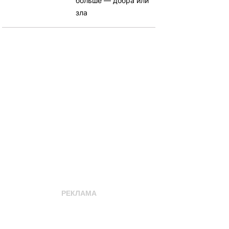
больше — добра или
зла