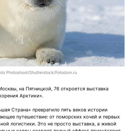
rds Photoshoot/Shutterstock/Fotodom.ru
Москвы, на Пятницкой, 76 откроется выставка
корения Арктики».
шая Страна» превратило пять веков истории
ающее путешествие: от поморских кочей и первых
ной логистики. Это не просто выставка, а живой
альные кадры создают полный эффект присутствия.