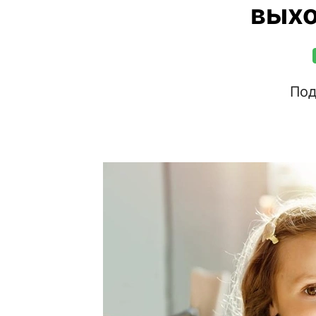
выхо
Под