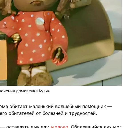
ючения домовенка Кузи»
доме обитает маленький волшебный помощник —
 его обитателей от болезней и трудностей.
 — оставлять ему еду,
молоко
. Обидевшийся дух мог