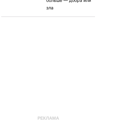
больше — добра или
зла