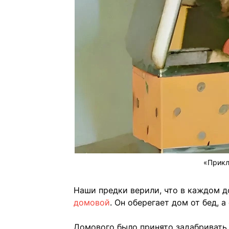
«Прикл
Наши предки верили, что в каждом 
домовой
. Он оберегает дом от бед, а
Домового было принято задабривать