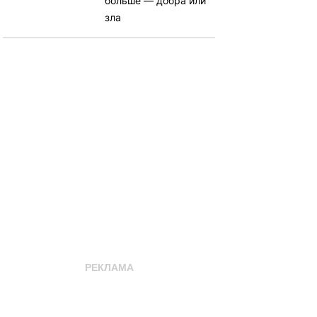
больше — добра или
зла