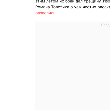
этим летом их брак дал трещину. Из
Романа Товстика о чем честно расск
развелись
.