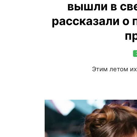
вышли в све
рассказали о 
п
Этим летом их