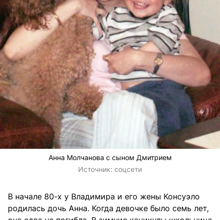
Анна Молчанова с сыном Дмитрием
Источник:
соцсети
В начале 80-х у Владимира и его жены Консуэло
родилась дочь Анна. Когда девочке было семь лет,
она едва не погибла. В зимние каникулы школьница