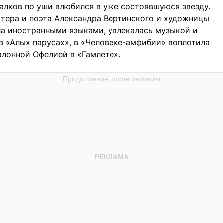
лков по уши влюбился в уже состоявшуюся звезду.
актера и поэта Александра Вертинского и художницы
ла иностранными языками, увлекалась музыкой и
 в «Алых парусах», в «Человеке-амфибии» воплотила
алонной Офелией в «Гамлете».