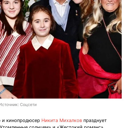
Источник:
Соцсети
р и кинопродюсер
Никита Михалков
празднует
«Утомленные солнцем» и «Жестокий романс»