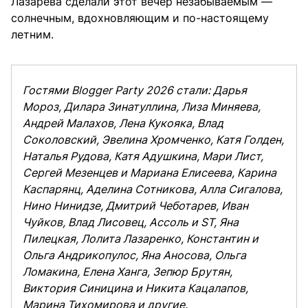
Лазарева сделали этот вечер незабываемым —
солнечным, вдохновляющим и по-настоящему
летним.
Гостями Blogger Party 2026 стали: Дарья
Мороз, Дилара Зинатуллина, Лиза Миняева,
Андрей Малахов, Лена Кукояка, Влад
Соколовский, Эвелина Хромченко, Катя Голден,
Наталья Рудова, Катя Адушкина, Мари Лист,
Сергей Мезенцев и Мариана Елисеева, Карина
Каспарянц, Аделина Сотникова, Алла Сигалова,
Нино Нинидзе, Дмитрий Чеботарев, Иван
Чуйков, Влад Лисовец, Ассоль и ST, Яна
Пилецкая, Лолита Лазаренко, Константин и
Ольга Андрикопулос, Яна Аносова, Ольга
Ломакина, Елена Ханга, Зепюр Брутян,
Виктория Синицина и Никита Кацалапов,
Марина Тихомирова и другие.