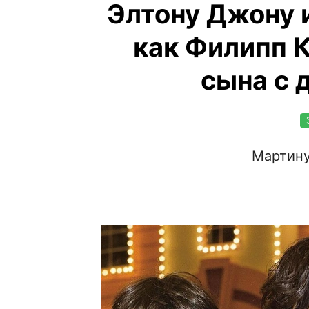
Элтону Джону 
как Филипп 
сына с 
Мартину