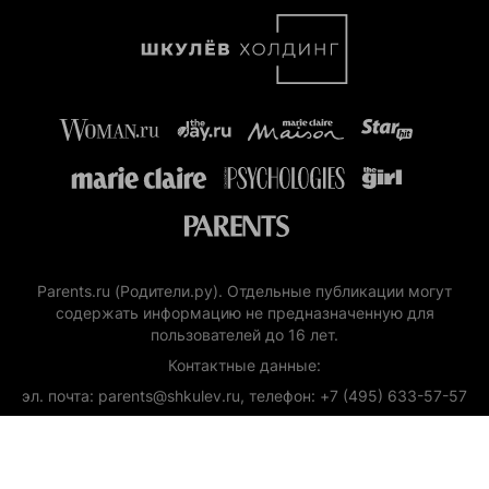
Parents.ru (Родители.ру). Отдельные публикации могут
содержать информацию не предназначенную для
пользователей до 16 лет.
Контактные данные:
эл. почта: parents@shkulev.ru, телефон: +7 (495) 633-57-57
Copyright (с) ООО «Шкулёв Диджитал Технологии», 2026.
Любое воспроизведение материалов сайта без разрешения
редакции воспрещается.