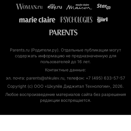
Parents.ru (Родители.ру). Отдельные публикации могут
содержать информацию не предназначенную для
пользователей до 16 лет.
Контактные данные:
эл. почта: parents@shkulev.ru, телефон: +7 (495) 633-57-57
Copyright (с) ООО «Шкулёв Диджитал Технологии», 2026.
Любое воспроизведение материалов сайта без разрешения
редакции воспрещается.