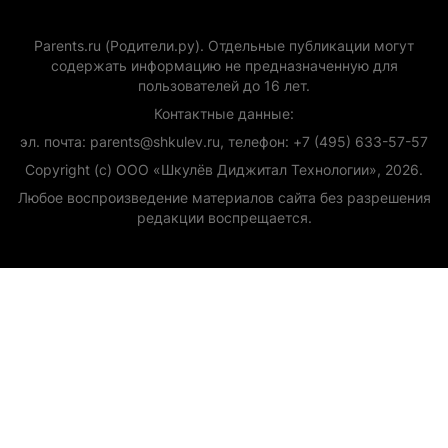
Parents.ru (Родители.ру). Отдельные публикации могут
содержать информацию не предназначенную для
пользователей до 16 лет.
Контактные данные:
эл. почта: parents@shkulev.ru, телефон: +7 (495) 633-57-57
Copyright (с) ООО «Шкулёв Диджитал Технологии», 2026.
Любое воспроизведение материалов сайта без разрешения
редакции воспрещается.