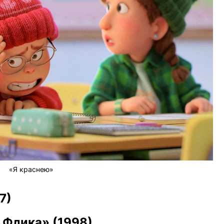
«Я краснею»
7)
 Флика» (1998)