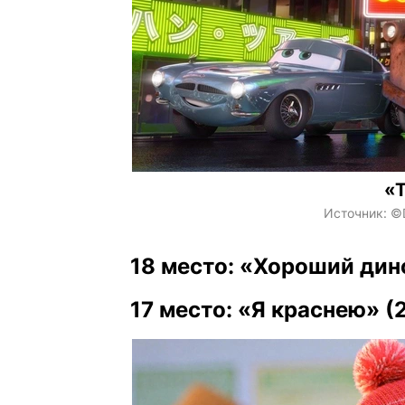
«Т
Источник:
©D
18 место: «Хороший дин
17 место: «Я краснею» (