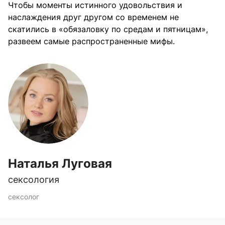
Чтобы моменты истинного удовольствия и
наслаждения друг другом со временем не
скатились в «обязаловку по средам и пятницам»,
развеем самые распространенные мифы.
Наталья Луговая
сексология
сексолог