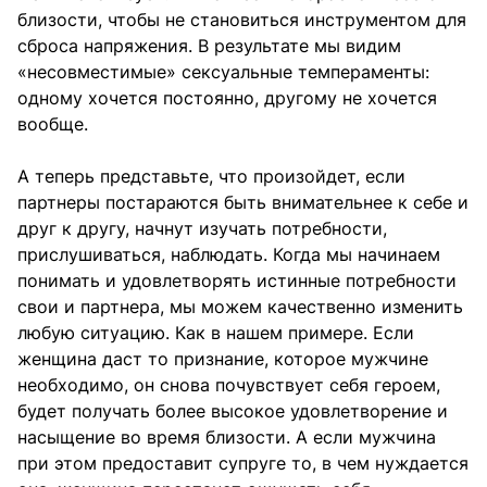
близости, чтобы не становиться инструментом для
сброса напряжения. В результате мы видим
«несовместимые» сексуальные темпераменты:
одному хочется постоянно, другому не хочется
вообще.
А теперь представьте, что произойдет, если
партнеры постараются быть внимательнее к себе и
друг к другу, начнут изучать потребности,
прислушиваться, наблюдать. Когда мы начинаем
понимать и удовлетворять истинные потребности
свои и партнера, мы можем качественно изменить
любую ситуацию. Как в нашем примере. Если
женщина даст то признание, которое мужчине
необходимо, он снова почувствует себя героем,
будет получать более высокое удовлетворение и
насыщение во время близости. А если мужчина
при этом предоставит супруге то, в чем нуждается