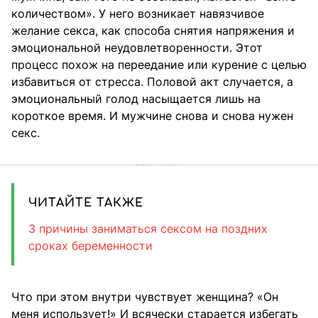
количеством». У него возникает навязчивое
желание секса, как способа снятия напряжения и
эмоциональной неудовлетворенности. Этот
процесс похож на переедание или курение с целью
избавиться от стресса. Половой акт случается, а
эмоциональный голод насыщается лишь на
короткое время. И мужчине снова и снова нужен
секс.
ЧИТАЙТЕ ТАКЖЕ
3 причины заниматься сексом на поздних
сроках беременности
Что при этом внутри чувствует женщина? «Он
меня использует!» И всячески старается избегать