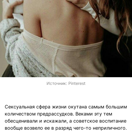
Источник:
Pinterest
Сексуальная сфера жизни окутана самым большим
количеством предрассудков. Веками эту тем
обесценивали и искажали, а советское воспитание
вообще возвело ее в разряд чего-то неприличного.