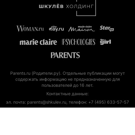
Parents.ru (Родители.ру). Отдельные публикации могут
содержать информацию не предназначенную для
пользователей до 16 лет.
Контактные данные:
эл. почта: parents@shkulev.ru, телефон: +7 (495) 633-57-57
Copyright (с) ООО «Шкулёв Диджитал Технологии», 2026.
Любое воспроизведение материалов сайта без разрешения
редакции воспрещается.