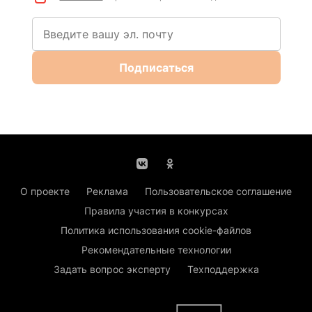
Подписаться
О проекте
Реклама
Пользовательское соглашение
Правила участия в конкурсах
Политика использования cookie-файлов
Рекомендательные технологии
Задать вопрос эксперту
Техподдержка