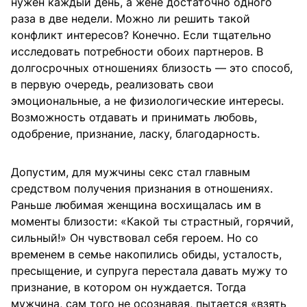
нужен каждый день, а жене достаточно одного
раза в две недели. Можно ли решить такой
конфликт интересов? Конечно. Если тщательно
исследовать потребности обоих партнеров. В
долгосрочных отношениях близость — это способ,
в первую очередь, реализовать свои
эмоциональные, а не физиологические интересы.
Возможность отдавать и принимать любовь,
одобрение, признание, ласку, благодарность.
Допустим, для мужчины секс стал главным
средством получения признания в отношениях.
Раньше любимая женщина восхищалась им в
моменты близости: «Какой ты страстный, горячий,
сильный!» Он чувствовал себя героем. Но со
временем в семье накопились обиды, усталость,
пресыщение, и супруга перестала давать мужу то
признание, в котором он нуждается. Тогда
мужчина, сам того не осознавая, пытается «взять