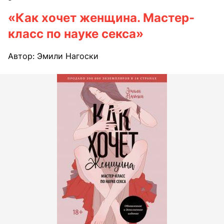
«Как хочет женщина. Мастер-
класс по науке секса»
Автор: Эмили Нагоски