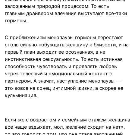
заложенным природой процессом. То есть
главным драйвером влечения выступают все-таки
гормоны.
С приближением менопаузы гормоны перестают
столь сильно побуждать женщину к близости, и на
первый план выходит ее осознанная, а не
инстинктивная сексуальность. То есть истинная
способность чувствовать и проявлять любовь
через телесный и эмоциональный контакт с
партнером. А значит, наступление менопаузы —
это вовсе не конец интимной жизни, а скорее ее
кульминация.
Если же с возрастом и семейным стажем женщина
все чаще вздыхает, мол, желание сходит на нет»,
то это говорит о том, что она стала заложницей