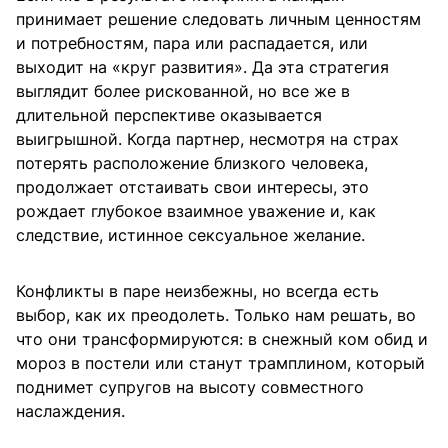
принимает решение следовать личным ценностям
и потребностям, пара или распадается, или
выходит на «круг развития». Да эта стратегия
выглядит более рискованной, но все же в
длительной перспективе оказывается
выигрышной. Когда партнер, несмотря на страх
потерять расположение близкого человека,
продолжает отстаивать свои интересы, это
рождает глубокое взаимное уважение и, как
следствие, истинное сексуальное желание.
Конфликты в паре неизбежны, но всегда есть
выбор, как их преодолеть. Только нам решать, во
что они трансформируются: в снежный ком обид и
мороз в постели или станут трамплином, который
поднимет супругов на высоту совместного
наслаждения.