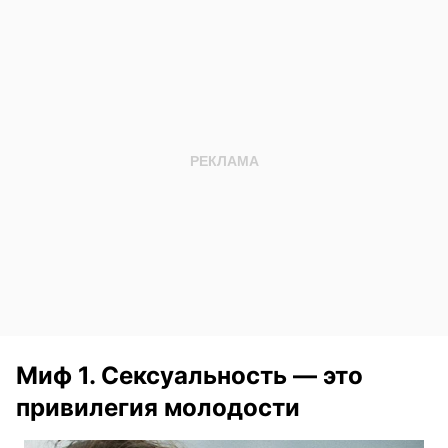
Миф 1. Сексуальность — это
привилегия молодости