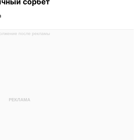
ичный сорбет
а