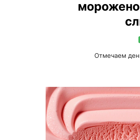
мороженог
сл
Отмечаем ден