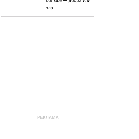
больше — добра или
зла