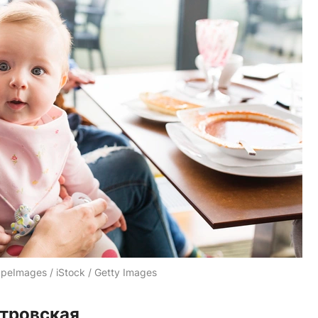
peImages / iStock / Getty Images
тровская