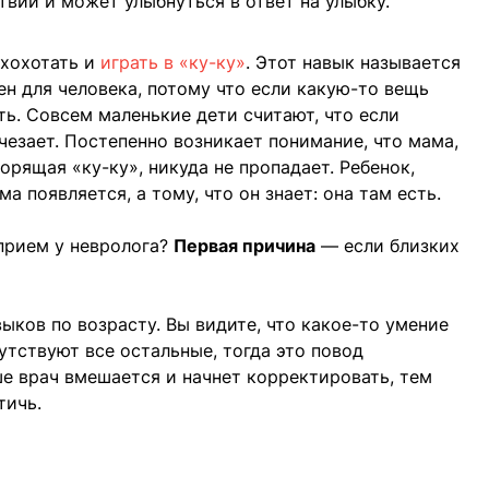
твии и может улыбнуться в ответ на улыбку.
 хохотать и
играть в «ку-ку»
. Этот навык называется
ен для человека, потому что если какую-то вещь
ать. Совсем маленькие дети считают, что если
счезает. Постепенно возникает понимание, что мама,
орящая «ку-ку», никуда не пропадает. Ребенок,
ма появляется, а тому, что он знает: она там есть.
 прием у невролога?
Первая причина
— если близких
ыков по возрасту. Вы видите, что какое-то умение
утствуют все остальные, тогда это повод
ше врач вмешается и начнет корректировать, тем
тичь.