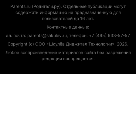
Parents.ru (Родители.ру). Отдельные публикации могут
содержать информацию не предназначенную для
пользователей до 16 лет.
Контактные данные:
эл. почта: parents@shkulev.ru, телефон: +7 (495) 633-57-57
Copyright (с) ООО «Шкулёв Диджитал Технологии», 2026.
Любое воспроизведение материалов сайта без разрешения
редакции воспрещается.