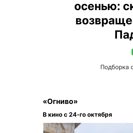
осенью: с
возвраще
Па
Подборка 
«Огниво»
В кино с 24-го октября