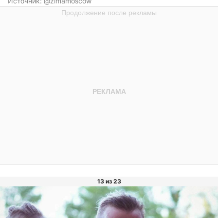
Источник:
@zimamoscow
13 из 23