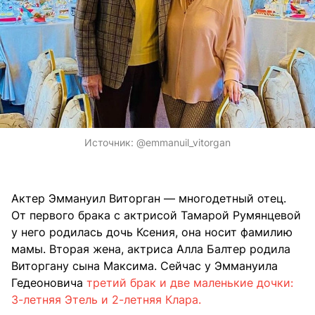
Источник:
@emmanuil_vitorgan
Актер Эммануил Виторган — многодетный отец.
От первого брака с актрисой Тамарой Румянцевой
у него родилась дочь Ксения, она носит фамилию
мамы. Вторая жена, актриса Алла Балтер родила
Виторгану сына Максима. Сейчас у Эммануила
Гедеоновича
третий брак и две маленькие дочки:
3-летняя Этель и 2-летняя Клара.