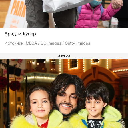
Брэдли Купер
Источник:
MEGA / GC Images / Getty Images
3 из 23