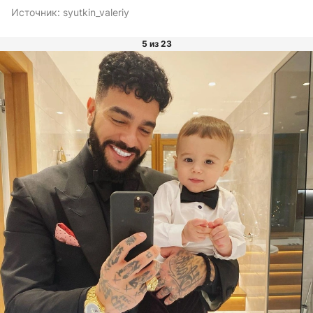
Источник:
syutkin_valeriy
5 из 23