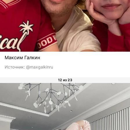
Максим Галкин
Источник:
@maxgalkinru
12 из 23