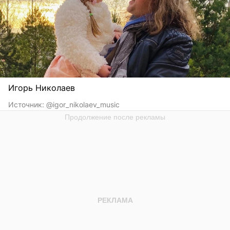
Игорь Николаев
Источник:
@igor_nikolaev_music