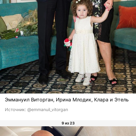
Эммануил Виторган, Ирина Млодик, Клара и Этель
Источник:
@emmanuil_vitorgan
9 из 23