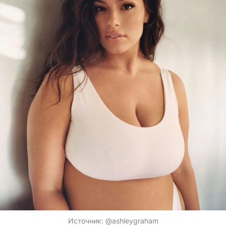
Источник:
@ashleygraham