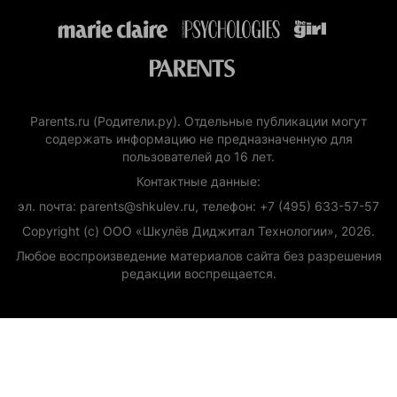
Parents.ru (Родители.ру). Отдельные публикации могут
содержать информацию не предназначенную для
пользователей до 16 лет.
Контактные данные:
эл. почта: parents@shkulev.ru, телефон: +7 (495) 633-57-57
Copyright (с) ООО «Шкулёв Диджитал Технологии», 2026.
Любое воспроизведение материалов сайта без разрешения
редакции воспрещается.