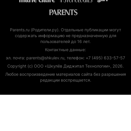
Parents.ru (Родители.ру). Отдельные публикации могут
содержать информацию не предназначенную для
пользователей до 16 лет.
Контактные данные:
эл. почта: parents@shkulev.ru, телефон: +7 (495) 633-57-57
Copyright (с) ООО «Шкулёв Диджитал Технологии», 2026.
Любое воспроизведение материалов сайта без разрешения
редакции воспрещается.