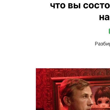
что вы сост
н
Разби