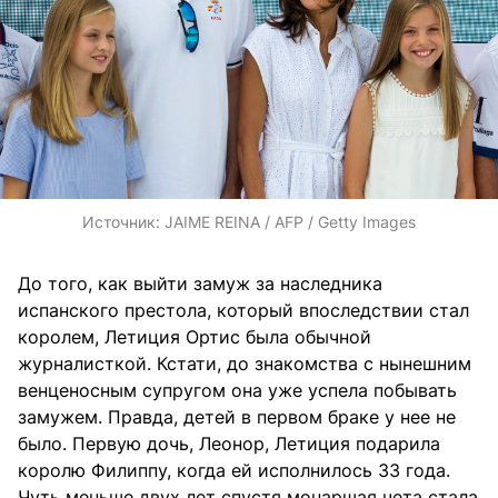
Источник:
JAIME REINA / AFP / Getty Images
До того, как выйти замуж за наследника
испанского престола, который впоследствии стал
королем, Летиция Ортис была обычной
журналисткой. Кстати, до знакомства с нынешним
венценосным супругом она уже успела побывать
замужем. Правда, детей в первом браке у нее не
было. Первую дочь, Леонор, Летиция подарила
королю Филиппу, когда ей исполнилось 33 года.
Чуть меньше двух лет спустя монаршая чета стала