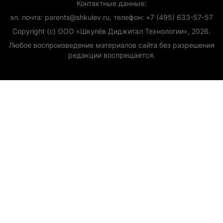
Контактные данные:
эл. почта: parents@shkulev.ru, телефон: +7 (495) 633-57-57
Copyright (с) ООО «Шкулёв Диджитал Технологии», 2026.
Любое воспроизведение материалов сайта без разрешения
редакции воспрещается.