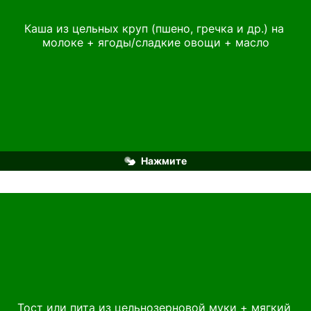
Рекомендуем: ультрапастеризованное молоко 
«ЭкоНива» для детей дошкольного и школьного 
Каша из цельных круп (пшено, гречка и др.) на 
возраста 3,2%, обладающее приятным сливочным 
молоке + ягоды/сладкие овощи + масло
вкусом, идеально подходящим для каш.
Нажмите
Тост или пита из цельнозерновой муки + мягкий 
Рекомендуем: кремообразный творог «ЭкоНива» 