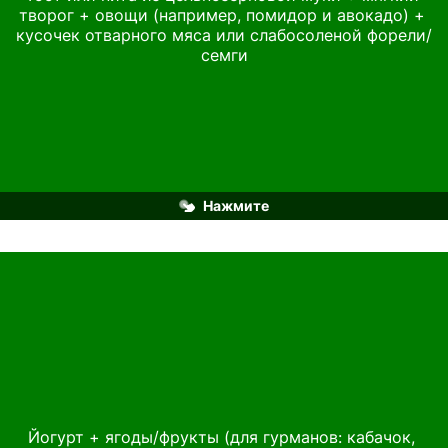
творог + овощи (например, помидор и авокадо) + 
5,9%, сделанный с использованием специальной 
кусочек отварного мяса или слабосоленой форели/
живой закваски, мягкая и нежная консистенция 
которого оптимально подходит для бутербродов.
семги
Нажмите
Рекомендуем: биойогурты «ЭкоНива» 2,8%, в 
Йогурт + ягоды/фрукты (для гурманов: кабачок, 
состав которых входят молоко высшего сорта и 