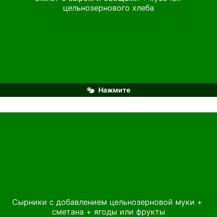
собственных ферм и не содержит красителей и 
цельнозернового хлеба
консервантов.
Нажмите
Рекомендуем: нежный и рассыпчатый творог 
Сырники с добавлением цельнозерновой муки + 
«ЭкоНива» 5% с чистым и приятным 
кисломолочным вкусом, отлично подходящий для 
сметана + ягоды или фрукты