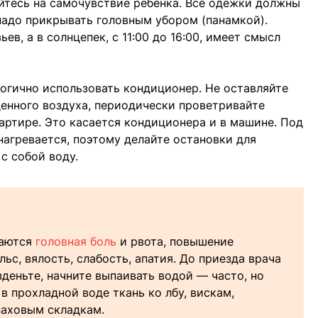
йтесь на самочувствие ребенка. Все одежки должны
 надо прикрывать головным убором (панамкой).
ев, а в солнцепек, с 11:00 до 16:00, имеет смысл
огично использовать кондиционер. Не оставляйте
нного воздуха, периодически проветривайте
артире. Это касается кондиционера и в машине. Под
агревается, поэтому делайте остановки для
с собой воду.
таются
головная боль
и рвота, повышение
ьс, вялость, слабость, апатия. До приезда врача
деньте, начните выпаивать водой — часто, но
 прохладной воде ткань ко лбу, вискам,
паховым складкам.