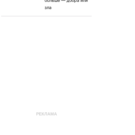
больше — добра или
зла