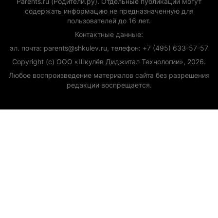
Parents.ru (Родители.ру). Отдельные публикации могут
содержать информацию не предназначенную для
пользователей до 16 лет.
Контактные данные:
эл. почта: parents@shkulev.ru, телефон: +7 (495) 633-57-57
Copyright (с) ООО «Шкулёв Диджитал Технологии», 2026.
Любое воспроизведение материалов сайта без разрешения
редакции воспрещается.