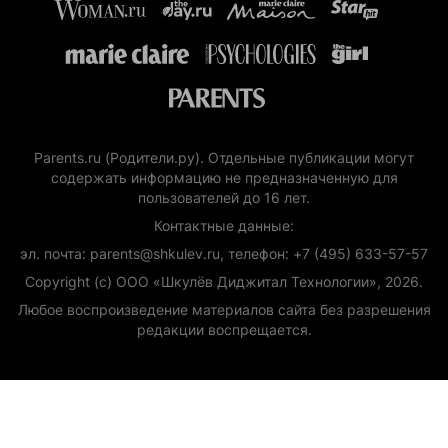
Parents.ru (Родители.ру). Отдельные публикации могут
содержать информацию не предназначенную для
пользователей до 16 лет.
Контактные данные:
эл. почта: parents@shkulev.ru, телефон: +7 (495) 633-57-57
Copyright (с) ООО «Шкулёв Диджитал Технологии», 2026.
Любое воспроизведение материалов сайта без разрешения
редакции воспрещается.