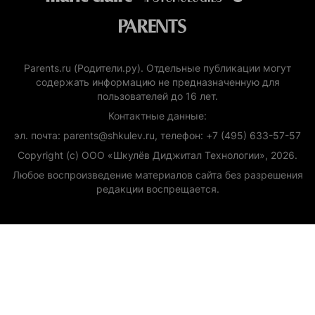
Parents.ru (Родители.ру). Отдельные публикации могут
содержать информацию не предназначенную для
пользователей до 16 лет.
Контактные данные:
эл. почта: parents@shkulev.ru, телефон: +7 (495) 633-57-57
Copyright (с) ООО «Шкулёв Диджитал Технологии», 2026.
Любое воспроизведение материалов сайта без разрешения
редакции воспрещается.