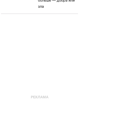
больше — добра или
зла