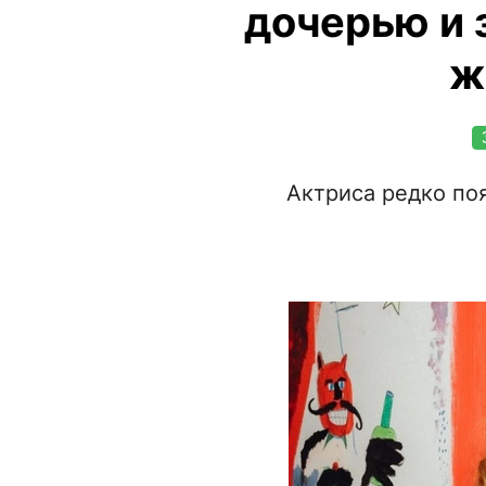
дочерью и 
ж
Актриса редко по