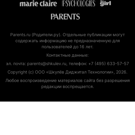
Parents.ru (Родители.ру). Отдельные публикации могут
содержать информацию не предназначенную для
пользователей до 16 лет.
Контактные данные:
эл. почта: parents@shkulev.ru, телефон: +7 (495) 633-57-57
Copyright (с) ООО «Шкулёв Диджитал Технологии», 2026.
Любое воспроизведение материалов сайта без разрешения
редакции воспрещается.