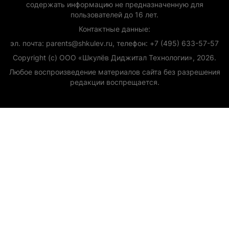
содержать информацию не предназначенную для
пользователей до 16 лет.
Контактные данные:
эл. почта: parents@shkulev.ru, телефон: +7 (495) 633-57-57
Copyright (с) ООО «Шкулёв Диджитал Технологии», 2026.
Любое воспроизведение материалов сайта без разрешения
редакции воспрещается.