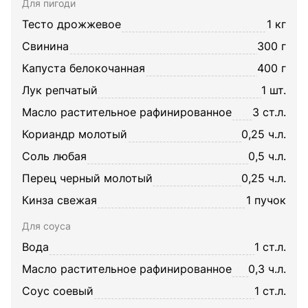
Для пигоди
тесто дрожжевое
1 кг
свинина
300 г
капуста белокочанная
400 г
лук репчатый
1 шт.
масло растительное рафинированное
3 ст.л.
кориандр молотый
0,25 ч.л.
соль любая
0,5 ч.л.
перец черный молотый
0,25 ч.л.
кинза свежая
1 пучок
Для соуса
вода
1 ст.л.
масло растительное рафинированное
0,3 ч.л.
соус соевый
1 ст.л.