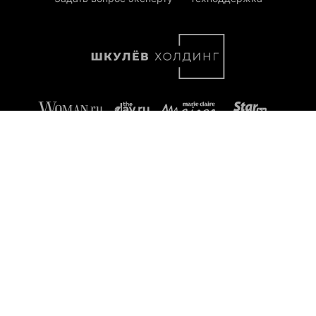
Parents.ru (Родители.ру). Отдельные публикации могут
содержать информацию не предназначенную для
пользователей до 16 лет.
Контактные данные:
эл. почта: parents@shkulev.ru, телефон: +7 (495) 633-57-57
Copyright (с) ООО «Шкулёв Диджитал Технологии», 2026.