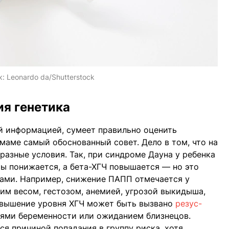
к:
Leonardo da/Shutterstock
ия генетика
ой информацией, сумеет правильно оценить
 маме самый обоснованный совет. Дело в том, что на
разные условия. Так, при синдроме Дауна у ребенка
ы понижается, а бета-ХГЧ повышается — но это
ами. Например, снижение ПАПП отмечается у
м весом, гестозом, анемией, угрозой выкидыша,
овышение уровня ХГЧ может быть вызвано
резус-
тями беременности или ожиданием близнецов.
ся причиной попадания в группу риска, хотя