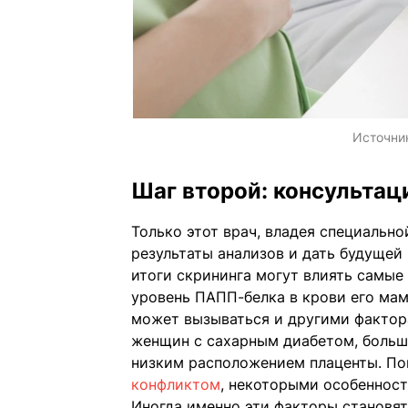
Источни
Шаг второй: консультац
Только этот врач, владея специальн
результаты анализов и дать будущей
итоги скрининга могут влиять самые 
уровень ПАПП-белка в крови его мам
может вызываться и другими фактор
женщин с сахарным диабетом, больши
низким расположением плаценты. П
конфликтом
, некоторыми особеннос
Иногда именно эти факторы становят