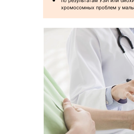
по результатам УЗИ или биох
хромосомных проблем у малы