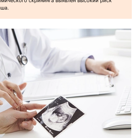
имического скрининга выявлен высокий риск
ша.