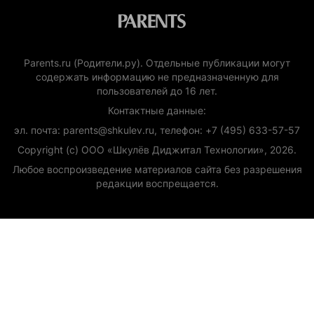
Parents.ru (Родители.ру). Отдельные публикации могут
содержать информацию не предназначенную для
пользователей до 16 лет.
Контактные данные:
эл. почта: parents@shkulev.ru, телефон: +7 (495) 633-57-57
Copyright (с) ООО «Шкулёв Диджитал Технологии», 2026.
Любое воспроизведение материалов сайта без разрешения
редакции воспрещается.