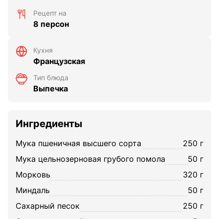
Рецепт на
8 персон
Кухня
Французская
Тип блюда
Выпечка
Ингредиенты
мука пшеничная высшего сорта
250 г
мука цельнозерновая грубого помола
50 г
морковь
320 г
миндаль
50 г
Сахарный песок
250 г