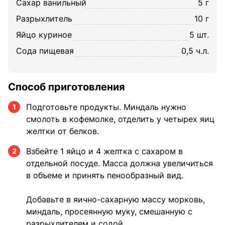
сахар ванильный
5 г
разрыхлитель
10 г
яйцо куриное
5 шт.
сода пищевая
0,5 ч.л.
Способ приготовления
Подготовьте продукты. Миндаль нужно
1
смолоть в кофемолке, отделить у четырех яиц
желтки от белков.
Взбейте 1 яйцо и 4 желтка с сахаром в
2
отдельной посуде. Масса должна увеличиться
в объеме и принять пенообразный вид.
Добавьте в яично-сахарную массу морковь,
миндаль, просеянную муку, смешанную с
разрыхлителем и содой.