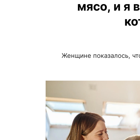
мясо, и я
ко
Женщине показалось, чт