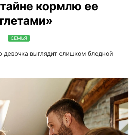
 втайне кормлю ее
тлетами»
СЕМЬЯ
о девочка выглядит слишком бледной