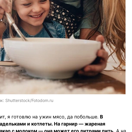
ик:
Shutterstock/Fotodom.ru
ит, я готовлю на ужин мясо, да побольше.
В
дельками и котлеты. На гарнир — жареная
какао с молоком — она может его литрами пить.
А на