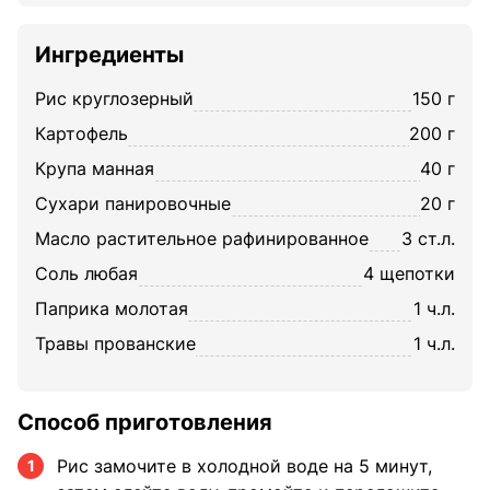
Ингредиенты
рис круглозерный
150 г
картофель
200 г
крупа манная
40 г
сухари панировочные
20 г
масло растительное рафинированное
3 ст.л.
соль любая
4 щепотки
паприка молотая
1 ч.л.
травы прованские
1 ч.л.
Способ приготовления
Рис замочите в холодной воде на 5 минут,
1