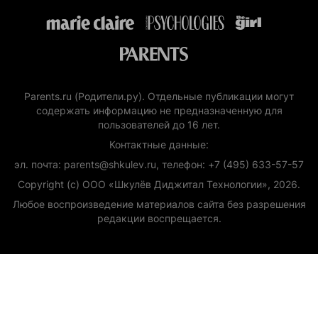
Parents.ru (Родители.ру). Отдельные публикации могут
содержать информацию не предназначенную для
пользователей до 16 лет.
Контактные данные:
эл. почта: parents@shkulev.ru, телефон: +7 (495) 633-57-57
Copyright (с) ООО «Шкулёв Диджитал Технологии», 2026.
Любое воспроизведение материалов сайта без разрешения
редакции воспрещается.