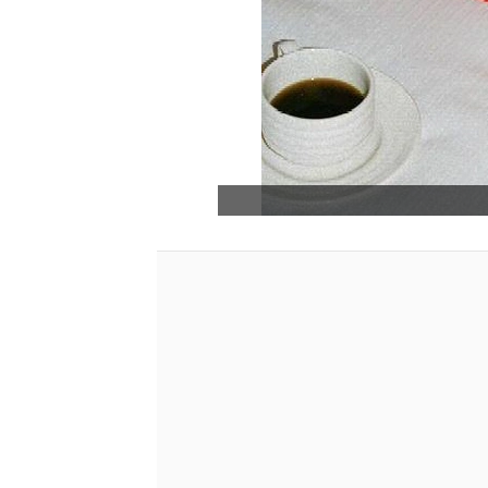
определи
ровным.
решений лу