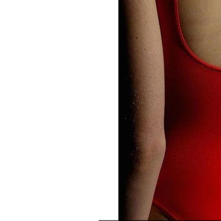
2024 год
переломн
работу или
разведете
выйдете з
найдете т