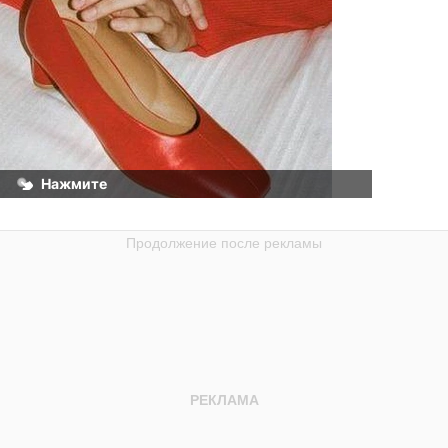
лись. Год будет 
 Кардинальных 
чше не принимать.
Нажмите