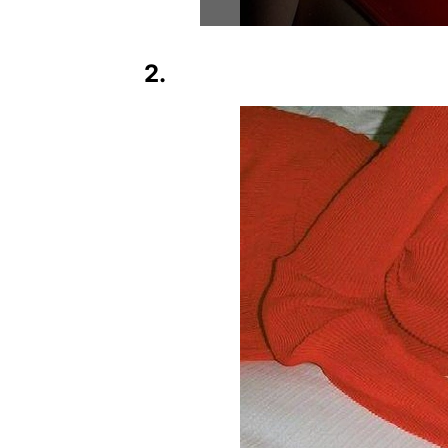
2.
В этом году
появится
которой вы
отношениях
ближайш