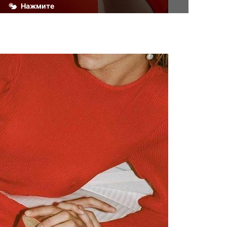
Нажмите
 в жизни, наконец, 
 стабильность, о 
 давно мечтали. В 
 все спокойно, и с 
им будущим вы 