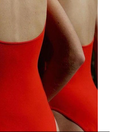
 станет для вас 
ым. Вы смените 
 место жительства, 
сь или наоборот, 
амуж. И, наконец, 
о, что так давно 
искали.