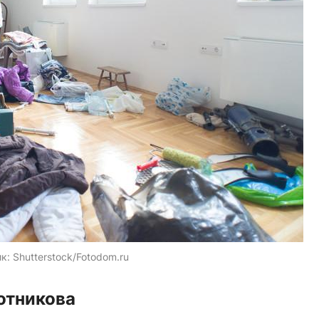
ик:
Shutterstock/Fotodom.ru
отникова