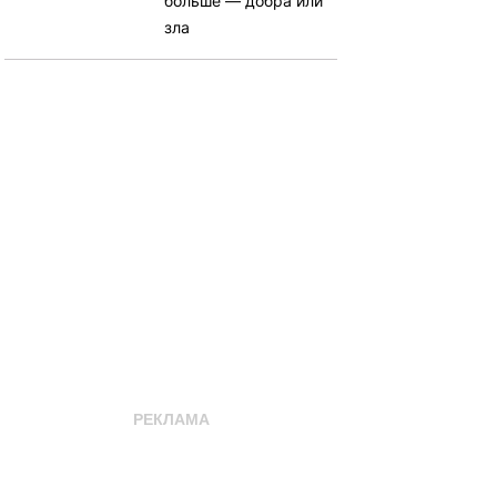
больше — добра или
зла