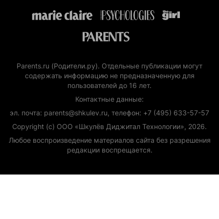
Parents.ru (Родители.ру). Отдельные публикации могут
содержать информацию не предназначенную для
пользователей до 16 лет.
Контактные данные:
эл. почта: parents@shkulev.ru, телефон: +7 (495) 633-57-57
Copyright (с) ООО «Шкулёв Диджитал Технологии», 2026.
Любое воспроизведение материалов сайта без разрешения
редакции воспрещается.