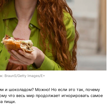
ик:
BraunS/Getty Images/E+
и и шоколадом? Можно! Но если это так, почему
отому что весь мир продолжает игнорировать самое
ма пищи.