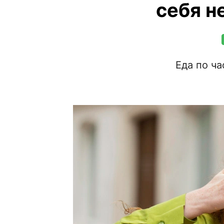
себя н
Еда по ч