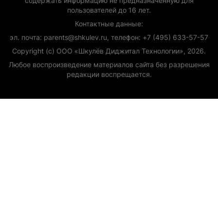
содержать информацию не предназначенную для
пользователей до 16 лет.
Контактные данные:
эл. почта: parents@shkulev.ru, телефон: +7 (495) 633-57-57
Copyright (с) ООО «Шкулёв Диджитал Технологии», 2026.
Любое воспроизведение материалов сайта без разрешения
редакции воспрещается.