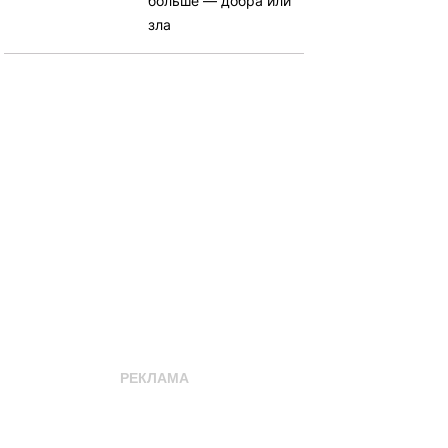
больше — добра или
зла