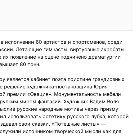
в исполнении 60 артистов и спортсменов, среди
оссии. Летающие гимнасты, виртуозные акробаты,
 их появление на сцене подчинено драматургии
вышает 80 тонн.
у является кабинет поэта поистине грандиозных
ое решение художника-постановщика Юрия
ной премии «Овация». Монументальность мебели
хрупким миром фантазий. Художник Вадим Воля
мыслив русские народные мотивы через призму
ил использовать эстетику русского лубка, которой
оздавал свои сказки. «Потешные листы» —
ослужили источником творческой мысли как для