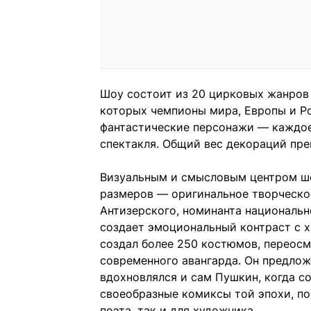
Шоу состоит из 20 цирковых жанров 
которых чемпионы мира, Европы и Р
фантастические персонажи — каждое
спектакля. Общий вес декораций пре
Визуальным и смысловым центром шо
размеров — оригинальное творческ
Антизерского, номинанта националь
создает эмоциональный контраст с 
создал более 250 костюмов, переос
современного авангарда. Он предлож
вдохновлялся и сам Пушкин, когда с
своеобразные комиксы той эпохи, п
поэта, так и для художника.