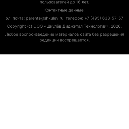
пользователей до 16 лет.
Контактные данные:
эл. почта: parents@shkulev.ru, телефон: +7 (495) 633-57-57
Copyright (с) ООО «Шкулёв Диджитал Технологии», 2026.
Любое воспроизведение материалов сайта без разрешения
редакции воспрещается.